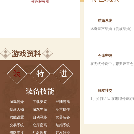
推荐服务器
结婚系统
比奇皇宫结婚（贵族结婚） 
仓库密码
在无忧传说中，想要设置仓库
装
特
进
好友社交
1、如何组队 在嘟嘟传奇游
游戏简介
下载安装
登陆游戏
创建人物
游戏界面
基本操作
功能设置
自动寻路
武器装备
交易系统
仓库密码
结婚系统
组队竞技
红名恢复
好友社交